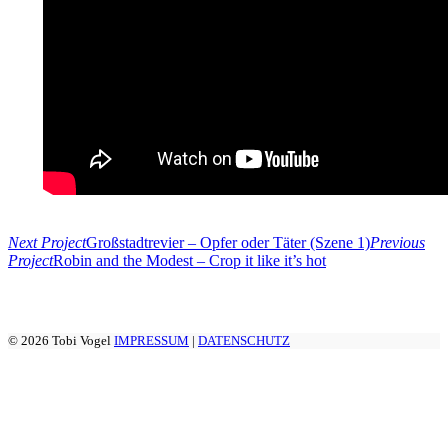
Next Project
Großstadtrevier – Opfer oder Täter (Szene 1)
Previous
Project
Robin and the Modest – Crop it like it’s hot
© 2026 Tobi Vogel
IMPRESSUM
|
DATENSCHUTZ